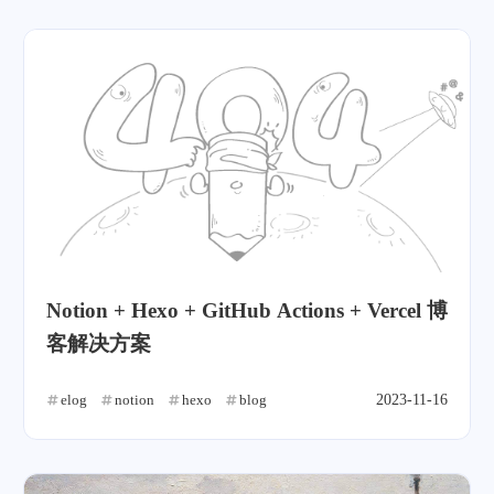
Notion + Hexo + GitHub Actions + Vercel 博
客解决方案
elog
notion
hexo
blog
2023-11-16