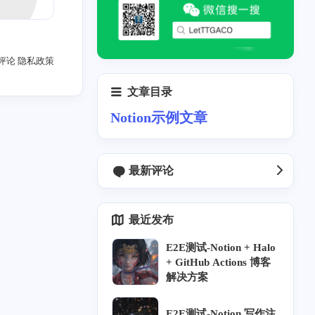
域
评论
隐私政策
2
1
3
1
g
E2E-Elog
notion
hexo
文章目录
Notion示例文章
最新评论
九月 2024
二月 2024
17
8
篇
篇
最近发布
十一月 2023
E2E测试-Notion + Halo
3
篇
+ GitHub Actions 博客
解决方案
E2E测试-Notion 写作注