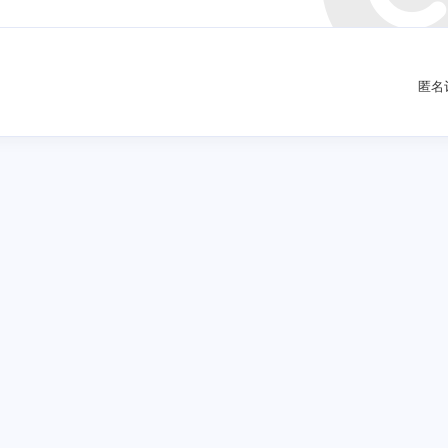
寻找感兴趣的领
匿名
0
3
3
Halo
FlowUs
E2E-Notion
Elo
1
3
2
blog
Notion
elog
七月 2026
一月 2025
4
4
篇
篇
一月 2024
1
篇