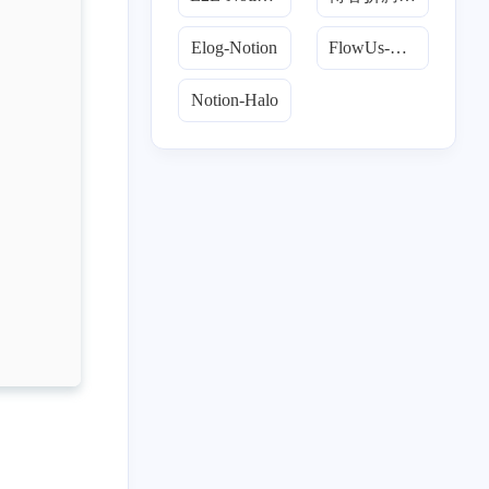
Elog-Notion
FlowUs-Halo
Notion-Halo
域
2
1
3
1
g
E2E-Elog
notion
hexo