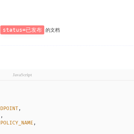
取
status=已发布
的文档
JavaScript
NDPOINT
,
N
,
_POLICY_NAME
,