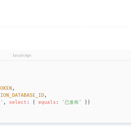
JavaScript
TOKEN
,
TION_DATABASE_ID
,
s'
,
select
:
{
equals
:
'已发布'
}
}