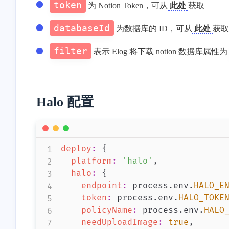
token
为 Notion Token，可从
此处
获取
databaseId
为数据库的 ID，可从
此处
获
filter
表示 Elog 将下载 notion 数据库属性为
Halo 配置
deploy
:
{
platform
:
'halo'
,
halo
:
{
endpoint
:
 process
.
env
.
HALO_E
token
:
 process
.
env
.
HALO_TOKE
policyName
:
 process
.
env
.
HALO
needUploadImage
:
true
,