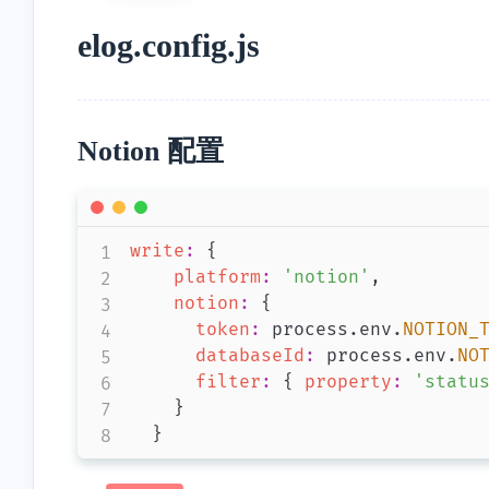
elog.config.js
Notion 配置
write
:
{
platform
:
'notion'
,
notion
:
{
token
:
 process
.
env
.
NOTION_
databaseId
:
 process
.
env
.
NO
filter
:
{
property
:
'statu
}
}