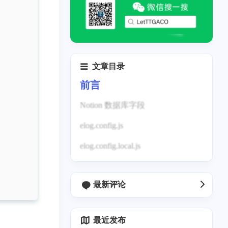
文章目录
前言
Notion 数据库字段
elog.config.js
elog.config.local.js
Notion 配置
Halo 配置
本地配置
最新评论
图床配置
图床配置
更多 Elog 配置详情，请阅读 Elog
文档
最近发布