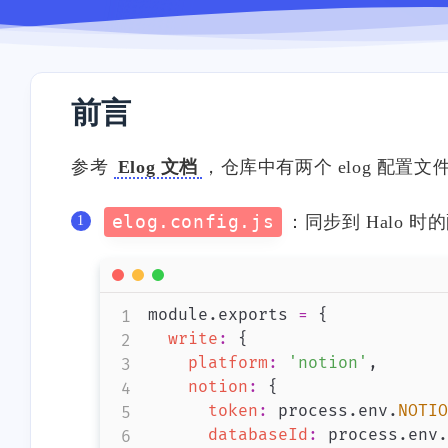
前言
参考
Elog 文档
，仓库中有两个 elog 配置文
elog.config.js
：同步到 Halo 时的
module
.
exports
=
{
write
:
{
platform
:
'notion'
,
notion
:
{
token
:
 process
.
env
.
NOTIO
databaseId
:
 process
.
env
.