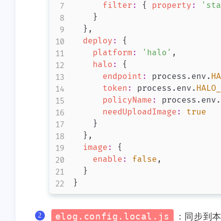
filter
:
{
property
:
'sta
}
}
,
deploy
:
{
platform
:
'halo'
,
halo
:
{
endpoint
:
 process
.
env
.
HA
token
:
 process
.
env
.
HALO_
policyName
:
 process
.
env
.
needUploadImage
:
true
}
}
,
image
:
{
enable
:
false
,
}
}
elog.config.local.js
：同步到本