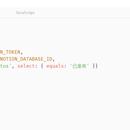
JavaScript
N_TOKEN
,
NOTION_DATABASE_ID
,
tus'
,
select
:
{
equals
:
'已发布'
}
}