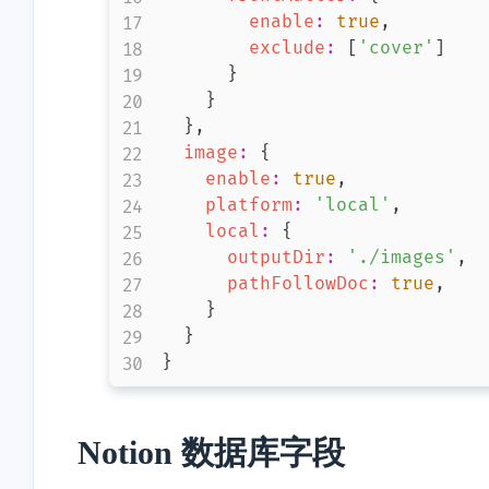
enable
:
true
,
exclude
:
[
'cover'
]
}
}
}
,
image
:
{
enable
:
true
,
platform
:
'local'
,
local
:
{
outputDir
:
'./images'
,
互动
pathFollowDoc
:
true
,
}
最近评论
}
}
Notion 数据库字段