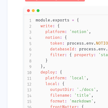
module
.
exports
=
{
write
:
{
platform
:
'notion'
,
notion
:
{
token
:
 process
.
env
.
NOTIO
databaseId
:
 process
.
env
.
filter
:
{
property
:
'sta
}
}
,
deploy
:
{
platform
:
'local'
,
local
:
{
outputDir
:
'./docs'
,
filename
:
'title'
,
format
:
'markdown'
,
frontMatter
:
{