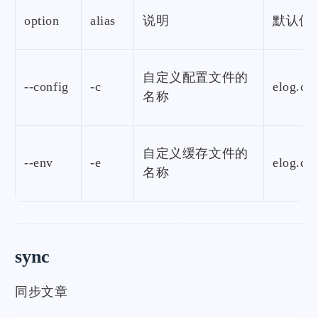
option
alias
说明
默认值
自定义配置文件的
--config
-c
elog.con
名称
自定义缓存文件的
--env
-e
elog.ca
名称
sync
同步文章