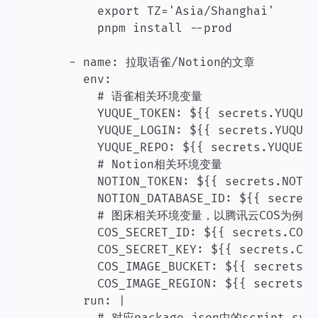
          export TZ='Asia/Shanghai'

          pnpm install --prod

      - name: 拉取语雀/Notion的文章

        env:

          # 语雀相关环境变量

          YUQUE_TOKEN: ${{ secrets.YUQUE_
          YUQUE_LOGIN: ${{ secrets.YUQUE_
          YUQUE_REPO: ${{ secrets.YUQUE_R
          # Notion相关环境变量

					NOTION_TOKEN: ${{ secrets.NOTION_TOKEN }}

          NOTION_DATABASE_ID: ${{ secrets
          # 图床相关环境变量，以腾讯云COS为例

          COS_SECRET_ID: ${{ secrets.COS_
          COS_SECRET_KEY: ${{ secrets.COS
          COS_IMAGE_BUCKET: ${{ secrets.C
          COS_IMAGE_REGION: ${{ secrets.C
        run: |

          # 对应package.json中的script.sync