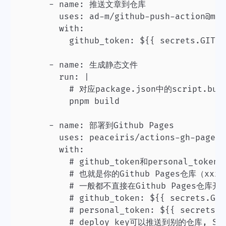
      - name: 推送文章到仓库

        uses: ad-m/github-push-action@mast
        with:

          github_token: ${{ secrets.GITHU
      - name: 生成静态文件

        run: |

          # 对应package.json中的script.buil
          pnpm build

      - name: 部署到Github Pages

        uses: peaceiris/actions-gh-pages@v
        with:

          # github_token和personal_to
          # 也就是你的Github Pages仓库（xxxx/
          # 一般都不直接在Github Pages仓库开
          # github_token: ${{ secrets.GIT
          # personal_token: ${{ secrets.P
          # deploy_key可以推送到别的仓库, SS