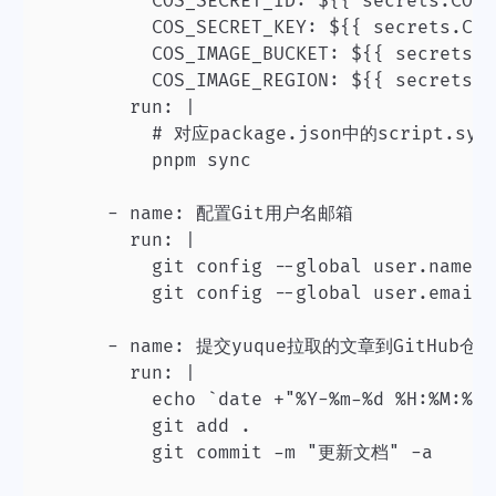
          COS_SECRET_ID: ${{ secrets.COS_
          COS_SECRET_KEY: ${{ secrets.COS
          COS_IMAGE_BUCKET: ${{ secrets.C
          COS_IMAGE_REGION: ${{ secrets.C
        run: |

          # 对应package.json中的script.sync
          pnpm sync

      - name: 配置Git用户名邮箱

        run: |

          git config --global user.name "
          git config --global user.email 
      - name: 提交yuque拉取的文章到GitHub仓库

        run: |

          echo `date +"%Y-%m-%d %H:%M:%S"
          git add .

          git commit -m "更新文档" -a
