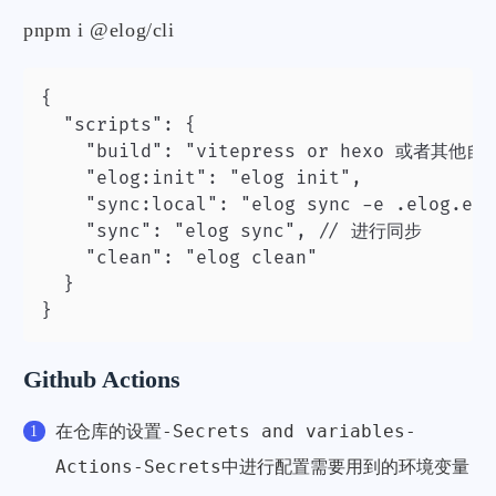
pnpm i @elog/cli
{

  "scripts": {

    "build": "vitepress or hexo 或
    "elog:init": "elog init",

    "sync:local": "elog sync -e .elog
    "sync": "elog sync", // 进行同步

    "clean": "elog clean"

  }

}
Github Actions
设置-Secrets and variables-
在仓库的
Actions-Secrets
中进行配置需要用到的环境变量