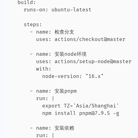
  build:

    runs-on: ubuntu-latest

    steps:

      - name: 检查分支

        uses: actions/checkout@master

      - name: 安装node环境

        uses: actions/setup-node@master

        with:

          node-version: "16.x"

      - name: 安装pnpm

        run: |

          export TZ='Asia/Shanghai'

          npm install pnpm@7.9.5 -g

      - name: 安装依赖

        run: |
