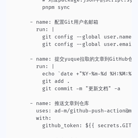
          pnpm sync

      - name: 配置Git用户名邮箱

        run: |

          git config --global user.name "
          git config --global user.email 
      - name: 提交yuque拉取的文章到GitHub仓库

        run: |

          echo `date +"%Y-%m-%d %H:%M:%S"
          git add .

          git commit -m "更新文档" -a

      - name: 推送文章到仓库

        uses: ad-m/github-push-action@mast
        with:

          github_token: ${{ secrets.GITHU