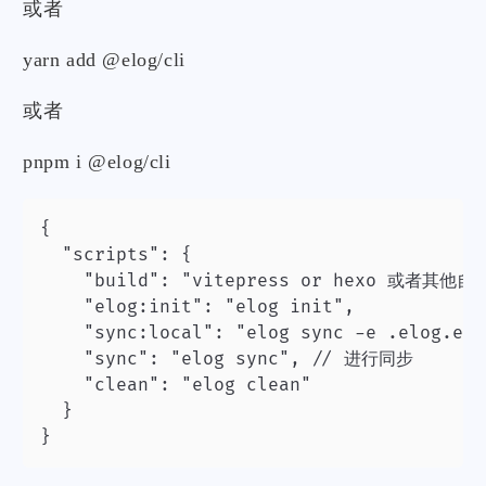
或者
yarn add @elog/cli
或者
pnpm i @elog/cli
{

  "scripts": {

    "build": "vitepress or hexo 或
    "elog:init": "elog init",

    "sync:local": "elog sync -e .elog
    "sync": "elog sync", // 进行同步

    "clean": "elog clean"

  }

}