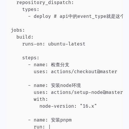
  repository_dispatch:

    types:

      - deploy # api中的event_type就是这个

jobs:

  build:

    runs-on: ubuntu-latest

    steps:

      - name: 检查分支

        uses: actions/checkout@master

      - name: 安装node环境

        uses: actions/setup-node@master

        with:

          node-version: "16.x"

      - name: 安装pnpm

        run: |
