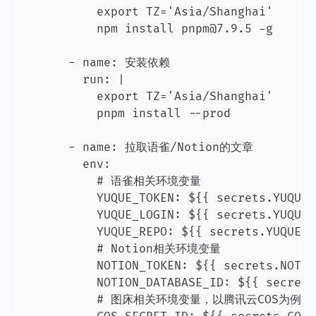
          export TZ='Asia/Shanghai'

          npm install pnpm@7.9.5 -g

      - name: 安装依赖

        run: |

          export TZ='Asia/Shanghai'

          pnpm install --prod

      - name: 拉取语雀/Notion的文章

        env:

          # 语雀相关环境变量

          YUQUE_TOKEN: ${{ secrets.YUQUE_
          YUQUE_LOGIN: ${{ secrets.YUQUE_
          YUQUE_REPO: ${{ secrets.YUQUE_R
          # Notion相关环境变量

					NOTION_TOKEN: ${{ secrets.NOTION_TOKEN }}

          NOTION_DATABASE_ID: ${{ secrets
          # 图床相关环境变量，以腾讯云COS为例
