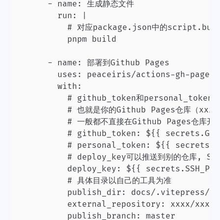
      - name: 生成静态文件

        run: |

          # 对应package.json中的script.buil
          pnpm build

      - name: 部署到Github Pages

        uses: peaceiris/actions-gh-pages@v
        with:

          # github_token和personal_to
          # 也就是你的Github Pages仓库（xxxx/
          # 一般都不直接在Github Pages仓库开
          # github_token: ${{ secrets.GIT
          # personal_token: ${{ secrets.P
          # deploy_key可以推送到别的仓库, SS
          deploy_key: ${{ secrets.SSH_PRI
          # 具体目录以自己的工具为准

          publish_dir: docs/.vitepress/dis
          external_repository: xxxx/xxxx.
          publish_branch: master
