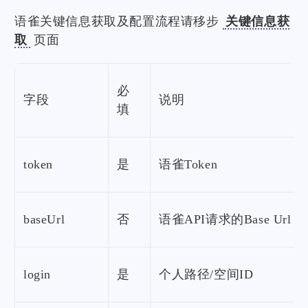
语雀关键信息获取及配置流程请移步
关键信息获
取
页面
必
字段
说明
填
token
是
语雀Token
baseUrl
否
语雀API请求的Base Url
login
是
个人路径/空间ID