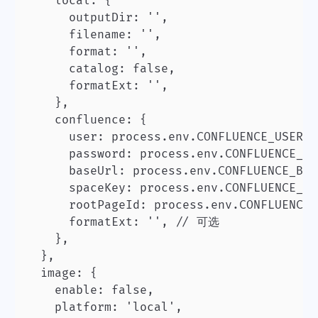
    local: {

      outputDir: '',

      filename: '',

      format: '',

      catalog: false,

      formatExt: '',

    },

    confluence: {

      user: process.env.CONFLUENCE_USER,

      password: process.env.CONFLUENCE_PA
      baseUrl: process.env.CONFLUENCE_BAS
      spaceKey: process.env.CONFLUENCE_SP
      rootPageId: process.env.CONFLUENCE
      formatExt: '', // 可选

    },

  },

  image: {

    enable: false,

    platform: 'local',
