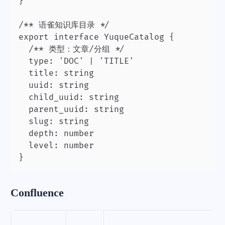
}

/** 语雀知识库目录 */

export interface YuqueCatalog {

  /** 类型：文章/分组 */

  type: 'DOC' | 'TITLE'

  title: string

  uuid: string

  child_uuid: string

  parent_uuid: string

  slug: string

  depth: number

  level: number

Confluence