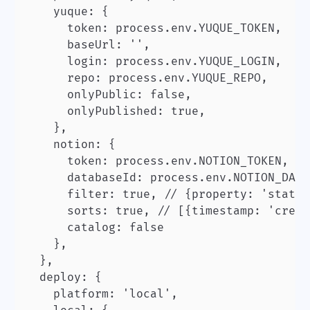
    yuque: {

      token: process.env.YUQUE_TOKEN,

      baseUrl: '',

      login: process.env.YUQUE_LOGIN,

      repo: process.env.YUQUE_REPO,

      onlyPublic: false,

      onlyPublished: true,

    },

    notion: {

      token: process.env.NOTION_TOKEN,

      databaseId: process.env.NOTION_DATA
      filter: true, // {property: 'statu
      sorts: true, // [{timestamp: 'creat
      catalog: false

    },

  },

  deploy: {

    platform: 'local',
