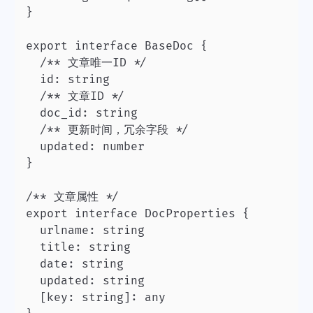
}

export interface BaseDoc {

  /** 文章唯一ID */

  id: string

  /** 文章ID */

  doc_id: string

  /** 更新时间，冗余字段 */

  updated: number

}

/** 文章属性 */

export interface DocProperties {

  urlname: string

  title: string

  date: string

  updated: string

  [key: string]: any
