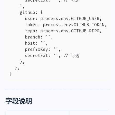
      secretExt: '', // 可选

    },

    github: {

      user: process.env.GITHUB_USER,

      token: process.env.GITHUB_TOKEN,

      repo: process.env.GITHUB_REPO,

      branch: '',

      host: '',

      prefixKey: '',

      secretExt: '', // 可选

    },

  },

}
字段说明