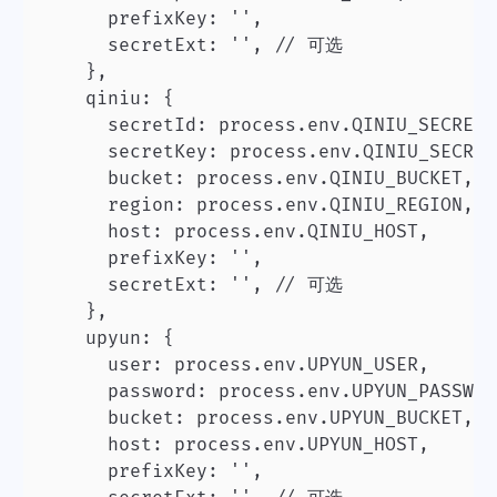
      prefixKey: '',

      secretExt: '', // 可选

    },

    qiniu: {

      secretId: process.env.QINIU_SECRET_I
      secretKey: process.env.QINIU_SECRET
      bucket: process.env.QINIU_BUCKET,

      region: process.env.QINIU_REGION,

      host: process.env.QINIU_HOST,

      prefixKey: '',

      secretExt: '', // 可选

    },

    upyun: {

      user: process.env.UPYUN_USER,

      password: process.env.UPYUN_PASSWORD
      bucket: process.env.UPYUN_BUCKET,

      host: process.env.UPYUN_HOST,

      prefixKey: '',
