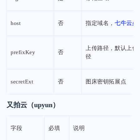
host
否
指定域名，
七牛云必
上传路径，默认上传
prefixKey
否
径
secretExt
否
图床密钥拓展点
又拍云（upyun）
字段
必填
说明